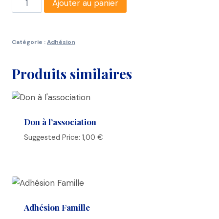
Ajouter au panier
de
Adhésion
Adulte
Catégorie :
Adhésion
Produits similaires
Don à l’association
Suggested Price:
1,00
€
Adhésion Famille